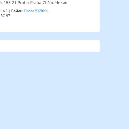
, 155 21 Praha-Praha-Zličín, Чехия
1 м2 |
Район:
Прага 5
(Zličín)
RC-97