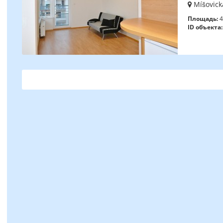
Míšovická
Площадь:
4
ID объекта: