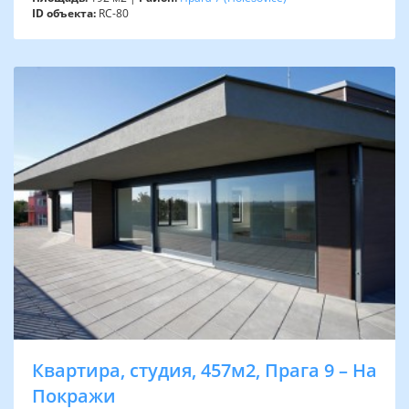
ID объекта:
RC-80
Квартира, студия, 457м2, Прага 9 – На
Покражи