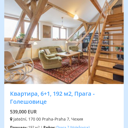
Квартира, 6+1, 192 м2, Прага -
Голешовицe
539,000 EUR
Jateční, 170 00 Praha-Praha 7, Чехия
Площадь:
192 м2 |
Район:
Прага 7
(Holešovice)