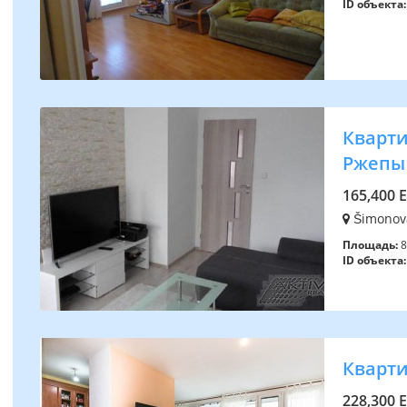
ID объекта:
Квартир
Ржепы
165,400 
Šimonova
Площадь:
8
ID объекта:
Квартир
228,300 