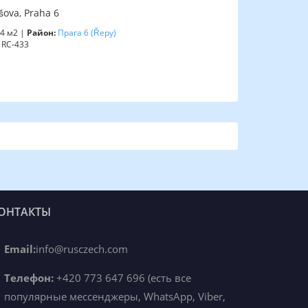
ova, Praha 6
4 м2 |
Район:
Прага 6
(Řepy)
RC-433
ОНТАКТЫ
Email:
info@rusczech.com
Телефон:
+420 773 647 696 (есть все
популярные мессенджеры, WhatsApp, Viber,