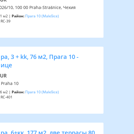
26/10, 100 00 Praha-Strašnice, Чехия
1 м2 |
Район:
Прага 10
(Malešice)
RC-39
а, 3 + kk, 76 м2, Прага 10 -
ице
EUR
 Praha 10
6 м2 |
Район:
Прага 10
(Malešice)
RC-401
а, 6+кк, 177 м2, две террасы 80