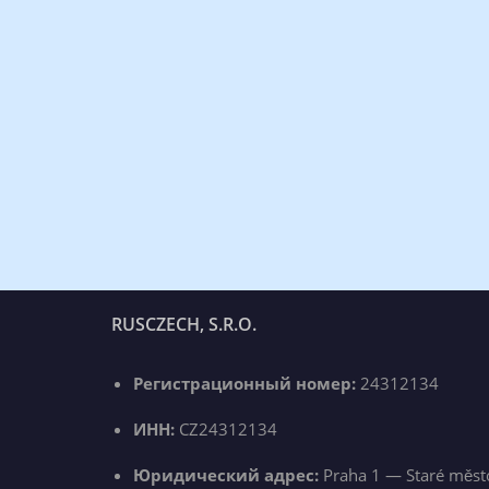
RUSCZECH, S.R.O.
Регистрационный номер:
24312134
ИНН:
CZ24312134
Юридический адрес:
Praha 1 — Staré měst