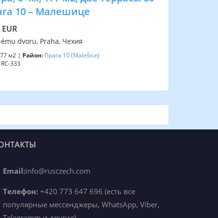
ага 10 – Малешице
0 EUR
ému dvoru, Praha, Чехия
77 м2 |
Район:
Прага 10
(Malešice)
RC-333
ОНТАКТЫ
Email:
info@rusczech.com
Телефон:
+420 773 647 696 (есть все
популярные мессенджеры, WhatsApp, Viber,
Telegramm и другие)