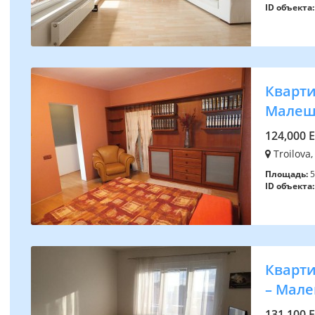
ID объекта:
Квартир
Малеш
124,000 
Troilova,
Площадь:
5
ID объекта:
Квартир
– Мал
131,100 