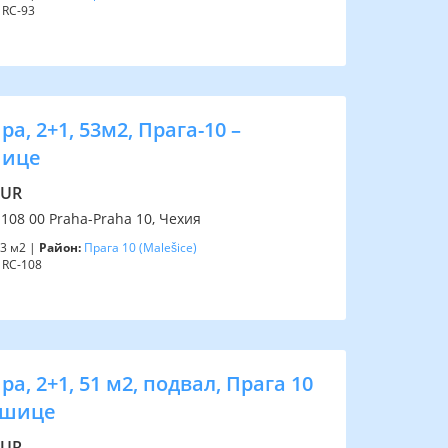
RC-93
а, 2+1, 53м2, Прага-10 –
ице
EUR
 108 00 Praha-Praha 10, Чехия
3 м2 |
Район:
Прага 10
(Malešice)
RC-108
а, 2+1, 51 м2, подвал, Прага 10
ешице
EUR