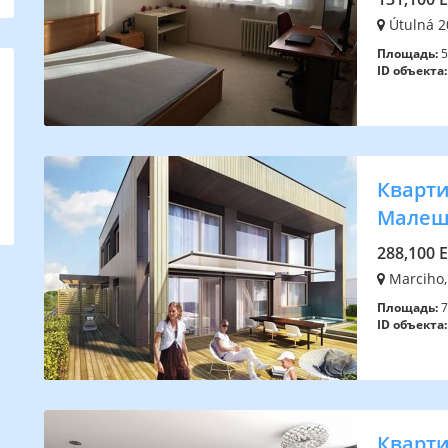
Útulná 20
Площадь:
5
ID объекта:
Квартир
Малеш
288,100 
Marciho,
Площадь:
7
ID объекта:
Квартир